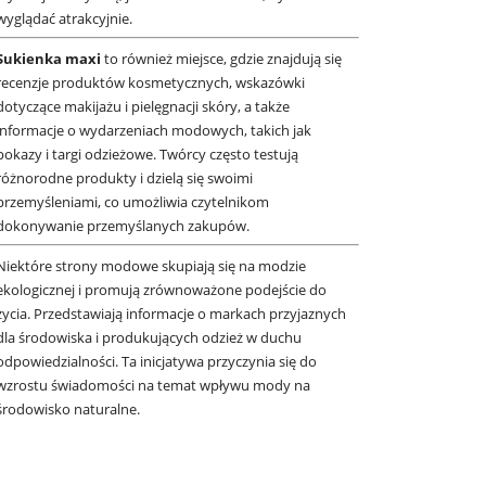
wyglądać atrakcyjnie.
Sukienka maxi
to również miejsce, gdzie znajdują się
recenzje produktów kosmetycznych, wskazówki
dotyczące makijażu i pielęgnacji skóry, a także
informacje o wydarzeniach modowych, takich jak
pokazy i targi odzieżowe. Twórcy często testują
różnorodne produkty i dzielą się swoimi
przemyśleniami, co umożliwia czytelnikom
dokonywanie przemyślanych zakupów.
Niektóre strony modowe skupiają się na modzie
ekologicznej i promują zrównoważone podejście do
życia. Przedstawiają informacje o markach przyjaznych
dla środowiska i produkujących odzież w duchu
odpowiedzialności. Ta inicjatywa przyczynia się do
wzrostu świadomości na temat wpływu mody na
środowisko naturalne.