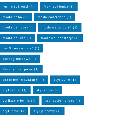
letnie sukienki
(1)
Maxi sukienka
(1)
moda boho
(1)
moda codzienna
(1)
moda damska
(4)
moda na co dzień
(1)
moda na lato
(1)
modowe inspiracje
(1)
outfit na co dzień
(1)
porady modowe
(1)
Porady zakupowe
(1)
przewiewne sukienki
(1)
styl boho
(1)
styl casual
(1)
stylizacja
(1)
stylizacje letnie
(1)
stylizacje na lato
(1)
styl letni
(1)
styl plażowy
(1)