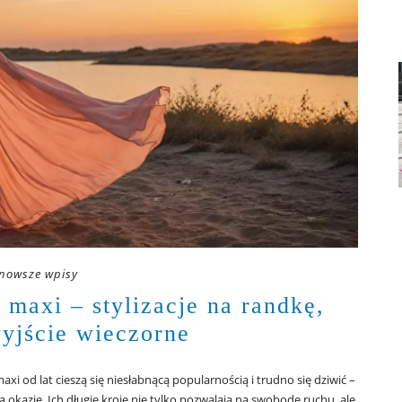
nowsze wpisy
maxi – stylizacje na randkę,
wyjście wieczorne
i od lat cieszą się niesłabnącą popularnością i trudno się dziwić –
 okazję. Ich długie kroje nie tylko pozwalają na swobodę ruchu, ale