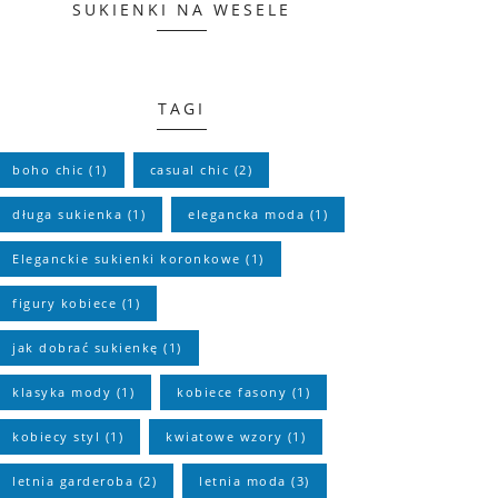
SUKIENKI NA WESELE
TAGI
boho chic
(1)
casual chic
(2)
długa sukienka
(1)
elegancka moda
(1)
Eleganckie sukienki koronkowe
(1)
figury kobiece
(1)
jak dobrać sukienkę
(1)
klasyka mody
(1)
kobiece fasony
(1)
kobiecy styl
(1)
kwiatowe wzory
(1)
letnia garderoba
(2)
letnia moda
(3)