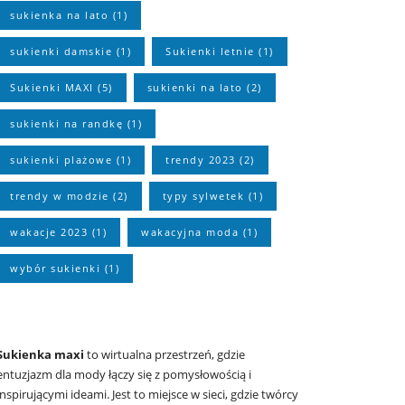
sukienka na lato
(1)
sukienki damskie
(1)
Sukienki letnie
(1)
Sukienki MAXI
(5)
sukienki na lato
(2)
sukienki na randkę
(1)
sukienki plażowe
(1)
trendy 2023
(2)
trendy w modzie
(2)
typy sylwetek
(1)
wakacje 2023
(1)
wakacyjna moda
(1)
wybór sukienki
(1)
Sukienka maxi
to wirtualna przestrzeń, gdzie
entuzjazm dla mody łączy się z pomysłowością i
inspirującymi ideami. Jest to miejsce w sieci, gdzie twórcy