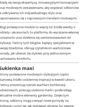
dzielą się swoją ekspertyzą, innowacyjnymi koncepcjami
oraz modowymi zestawieniami, aby wspierać odbiorców
w odkrywaniu ich indywidualnego stylu oraz
zapoznawaniu się z najnowszymi trendami modowymi.
Blogi poświęcone modzie to więcej niż źródła wiedzy o
odzieży i akcesoriach; to platformy do wyrażania własnej
tożsamości oraz dzielenia się zainteresowaniem do
stylizacji. Twórcy tych blogów, będący specjalistami w
swojej dziedzinie, oferują czytelnikom wartościowe
porady, jak ubierać się stylowo przy jednoczesnym
zachowaniu komfortu.
Sukienka maxi
Strony poświęcone modowym stylizacjom często
stanowią źródło codziennej inspiracji w kwestii ubioru.
Twórcy prezentują szeroki wachlarz kombinacji
odzieżowych, polecają ulubione marki i podkreślają
aktualnie modne elementy garderoby. Dzięki tym
stroną, odbiorcy mogą czerpać nowe pomysły na
stylizacje i uczyć się, jak zestawiać ubrania, by zawsze